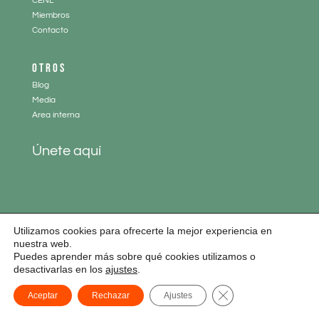
CENL
Miembros
Contacto
OTROS
Blog
Media
Area interna
Únete aquí
Utilizamos cookies para ofrecerte la mejor experiencia en
nuestra web.
Puedes aprender más sobre qué cookies utilizamos o
Aviso legal
|
Política de cookies
|
Política de privacidad
desactivarlas en los
ajustes
.
Diseño web:
www.paginaswebempresas.es
y
Curso WordPress
| Todos los
Cerrar el banner de
Aceptar
Rechazar
Ajustes
derechos reservados