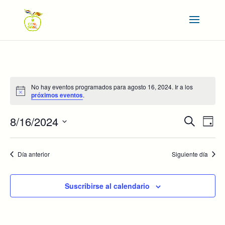
No hay eventos programados para agosto 16, 2024. Ir a los
Aviso
próximos eventos
.
NAVEGAC
NAV
8/16/2024
Buscar
Día
DE
DE
Seleccionar
VIS
BÚSQUE
DE
fecha.
Y
Día anterior
Siguiente día
EVE
VISTAS
DE
Suscribirse al calendario
EVENTOS