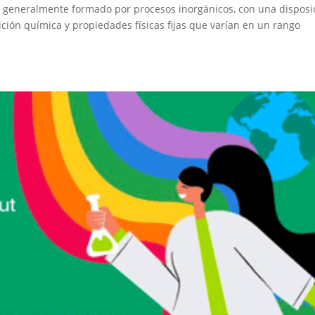
al, generalmente formado por procesos inorgánicos, con una disposi
ión química y propiedades físicas fijas que varían en un rango