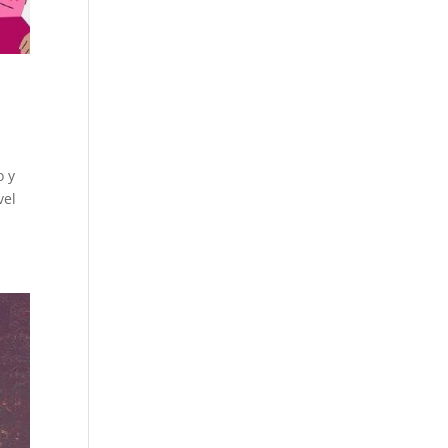
o y
vel