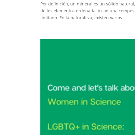
Por definición, un mineral es un sólido natur
de los elementos ordenada y con una composic
limitado. En la naturaleza, existen varios...