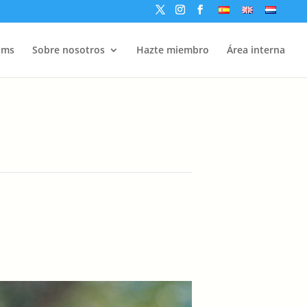
ams
Sobre nosotros
Hazte miembro
Área interna