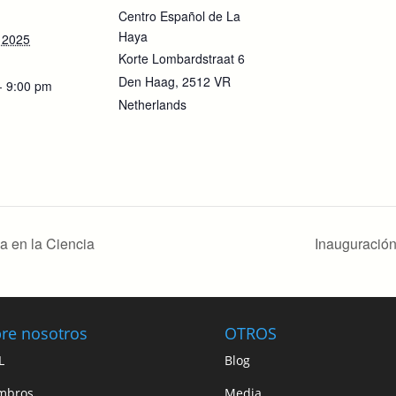
Centro Español de La
Haya
 2025
Korte Lombardstraat 6
Den Haag
,
2512 VR
- 9:00 pm
Netherlands
a en la Ciencia
Inauguració
re nosotros
OTROS
L
Blog
mbros
Media