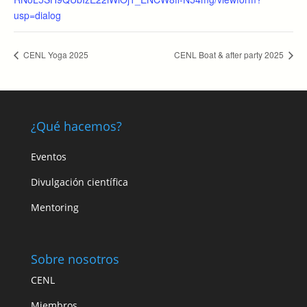
usp=dialog
CENL Yoga 2025
CENL Boat & after party 2025
¿Qué hacemos?
Eventos
Divulgación científica
Mentoring
Sobre nosotros
CENL
Miembros