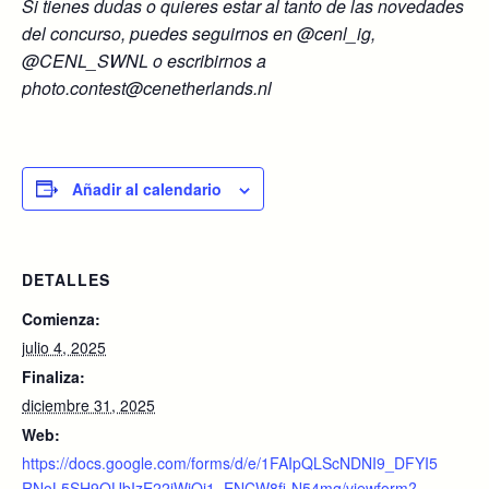
Si tienes dudas o quieres estar al tanto de las novedades
del concurso, puedes seguirnos en @cenl_ig,
@CENL_SWNL o escribirnos a
photo.contest@cenetherlands.nl
Añadir al calendario
DETALLES
Comienza:
julio 4, 2025
Finaliza:
diciembre 31, 2025
Web:
https://docs.google.com/forms/d/e/1FAIpQLScNDNI9_DFYI5
RNoL5SH9QUbIzE22iWiOj1_ENCW8fi-N54mg/viewform?