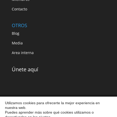
Contacto
OTROS
Blog
Media
Area interna
Únete aquí
Utilizamos cookies para ofrecerte la mejor experiencia en
nuestra web.
Aviso legal
|
Política de cookies
|
Política de
Puedes aprender más sobre qué cookies utilizamos o
privacidad