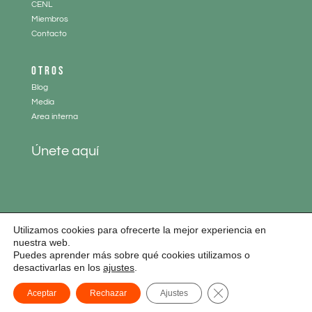
CENL
Miembros
Contacto
OTROS
Blog
Media
Area interna
Únete aquí
Utilizamos cookies para ofrecerte la mejor experiencia en
nuestra web.
Puedes aprender más sobre qué cookies utilizamos o
Aviso legal
|
Política de cookies
|
Política de privacidad
desactivarlas en los
ajustes
.
Diseño web:
www.paginaswebempresas.es
y
Curso WordPress
| Todos los
Cerrar el banner de
Aceptar
Rechazar
Ajustes
derechos reservados