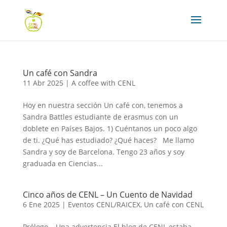
Un café con Sandra
11 Abr 2025
|
A coffee with CENL
Hoy en nuestra sección Un café con, tenemos a
Sandra Battles estudiante de erasmus con un
doblete en Países Bajos. 1) Cuéntanos un poco algo
de ti. ¿Qué has estudiado? ¿Qué haces? Me llamo
Sandra y soy de Barcelona. Tengo 23 años y soy
graduada en Ciencias...
Cinco años de CENL – Un Cuento de Navidad
6 Ene 2025
|
Eventos CENL/RAICEX
,
Un café con CENL
Prólogo – Una advertencia El blog de CENL estaba