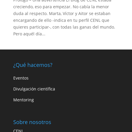
creciendo, eso para empezar. No cabía la menor
duda al respecto. Marta, Víctor y Aitor se estaban
encargando de ello -indica en tu perfil CENL que
quieres participar-, con todas las ganas del mundo.
Pero aquél día...
¿Qué hacemos?
Eventos
Divulgación científica
Mentoring
Sobre nosotros
CENL