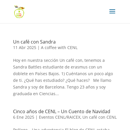
Un café con Sandra
11 Abr 2025
|
A coffee with CENL
Hoy en nuestra sección Un café con, tenemos a
Sandra Battles estudiante de erasmus con un
doblete en Países Bajos. 1) Cuéntanos un poco algo
de ti. ¿Qué has estudiado? ¿Qué haces? Me llamo
Sandra y soy de Barcelona. Tengo 23 años y soy
graduada en Ciencias...
Cinco años de CENL – Un Cuento de Navidad
6 Ene 2025
|
Eventos CENL/RAICEX
,
Un café con CENL
Prólogo – Una advertencia El blog de CENL estaba