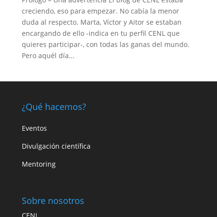
creciendo, eso para empezar. No cabía la menor
duda al respecto. Marta, Víctor y Aitor se estaban
encargando de ello -indica en tu perfil CENL que
quieres participar-, con todas las ganas del mundo.
Pero aquél día...
¿Qué hacemos?
Eventos
Divulgación científica
Mentoring
Sobre nosotros
CENL