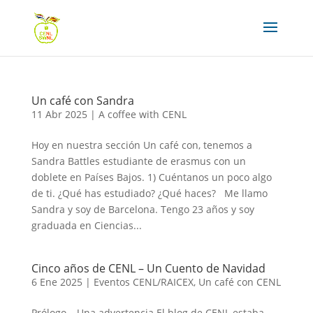
Un café con Sandra
11 Abr 2025
|
A coffee with CENL
Hoy en nuestra sección Un café con, tenemos a
Sandra Battles estudiante de erasmus con un
doblete en Países Bajos. 1) Cuéntanos un poco algo
de ti. ¿Qué has estudiado? ¿Qué haces? Me llamo
Sandra y soy de Barcelona. Tengo 23 años y soy
graduada en Ciencias...
Cinco años de CENL – Un Cuento de Navidad
6 Ene 2025
|
Eventos CENL/RAICEX
,
Un café con CENL
Prólogo – Una advertencia El blog de CENL estaba