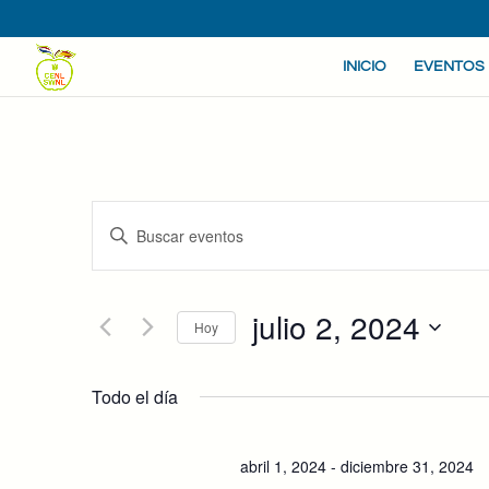
INICIO
EVENTOS
NAVEGACIÓN
Introduce
DE
la
BÚSQUEDA
Y
palabra
VISTAS
julio 2, 2024
clave.
Hoy
DE
Busca
Seleccionar
EVENTOS
Eventos
fecha.
Todo el día
para
la
palabra
abril 1, 2024
-
diciembre 31, 2024