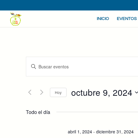
INICIO
EVENTOS
NAVEGACIÓN
Introduce
DE
la
BÚSQUEDA
Y
palabra
VISTAS
octubre 9, 2024
clave.
Hoy
DE
Busca
Seleccionar
EVENTOS
Eventos
fecha.
Todo el día
para
la
palabra
abril 1, 2024
-
diciembre 31, 2024