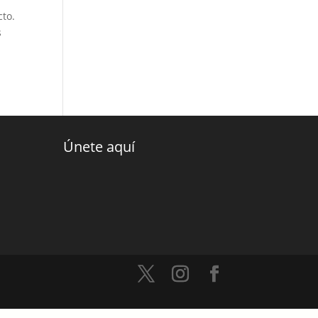
cto.
s
Únete aquí