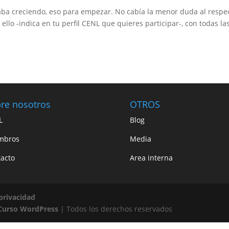
aba creciendo, eso para empezar. No cabía la menor duda al respe
ello -indica en tu perfil CENL que quieres participar-, con todas la
re nosotros
OTROS
L
Blog
mbros
Media
acto
Area interna
 privacidad
Curso WordPress
| Todos los derechos reservados