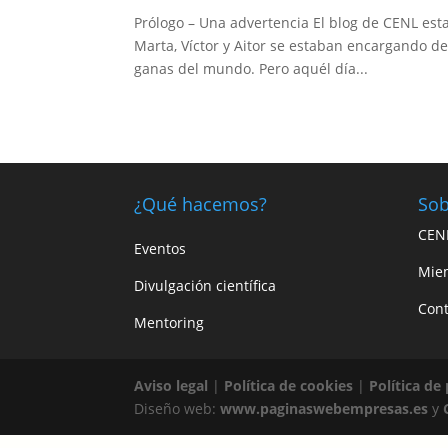
Prólogo – Una advertencia El blog de CENL est
Marta, Víctor y Aitor se estaban encargando de 
ganas del mundo. Pero aquél día...
¿Qué hacemos?
Sob
CEN
Eventos
Mie
Divulgación científica
Cont
Mentoring
Aviso legal
|
Política de cookies
|
Política de
Diseño web:
www.paginaswebempresas.es
y