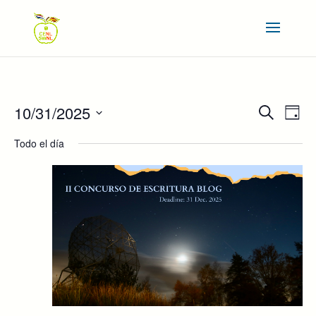
NAVEGAC
NAV
10/31/2025
Buscar
Día
DE
DE
Seleccionar
VIS
BÚSQUE
Todo el día
DE
fecha.
Y
EVE
VISTAS
DE
EVENTOS