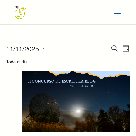
NAVEGAC
NAV
11/11/2025
Buscar
Día
DE
DE
Seleccionar
VIS
BÚSQUE
Todo el día
DE
fecha.
Y
EVE
VISTAS
DE
EVENTOS