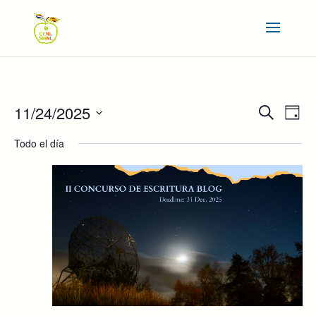
NAVEGAC
NAV
11/24/2025
Buscar
Día
DE
DE
Seleccionar
VIS
BÚSQUE
Todo el día
DE
fecha.
Y
EVE
VISTAS
DE
EVENTOS