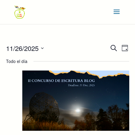
NAVEGAC
NAV
11/26/2025
Buscar
Día
DE
DE
Seleccionar
VIS
BÚSQUE
Todo el día
DE
fecha.
Y
EVE
VISTAS
DE
EVENTOS