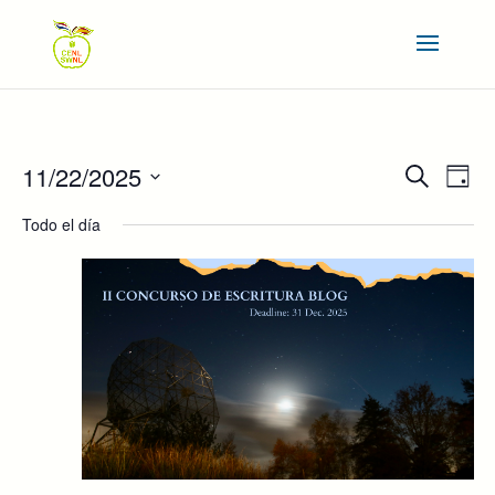
NAVEGAC
NAV
11/22/2025
Buscar
Día
DE
DE
Seleccionar
VIS
BÚSQUE
Todo el día
DE
fecha.
Y
EVE
VISTAS
DE
EVENTOS