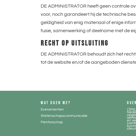
DE ADMINISTRATOR heeft geen controle over 
voor, noch garandeert hij de technische be
geldigheid van enig materiaal of enige infor
fusie, samenwerking of deelname met de ei
RECHT OP UITSLUITING
DE ADMINISTRATOR behoudt zich het recht 
tot de website en/of de aangeboden dienste
WAT DOEN WE?
OVE
Evenementen
CENL
Neder
opger
Wetenschapscommunicatie
wete
en w
Mentorschap
ruimt
kunne
steune