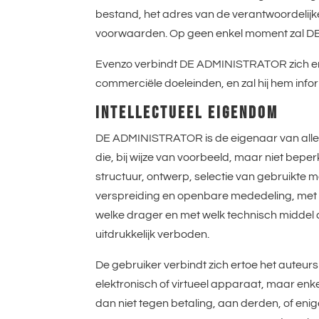
bestand, het adres van de verantwoordelij
voorwaarden. Op geen enkel moment zal DE 
Evenzo verbindt DE ADMINISTRATOR zich erto
commerciële doeleinden, en zal hij hem info
INTELLECTUEEL EIGENDOM
DE ADMINISTRATOR is de eigenaar van alle i
die, bij wijze van voorbeeld, maar niet beperk
structuur, ontwerp, selectie van gebruikte 
verspreiding en openbare mededeling, met in
welke drager en met welk technisch midde
uitdrukkelijk verboden.
De gebruiker verbindt zich ertoe het auteu
elektronisch of virtueel apparaat, maar enk
dan niet tegen betaling, aan derden, of enig