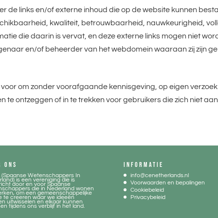
de links en/of externe inhoud die op de website kunnen bestaa
schikbaarheid, kwaliteit, betrouwbaarheid, nauwkeurigheid, vo
matie die daarin is vervat, en deze externe links mogen niet wo
genaar en/of beheerder van het webdomein waaraan zij zijn g
voor om zonder voorafgaande kennisgeving, op eigen verzoek 
n te ontzeggen of in te trekken voor gebruikers die zich niet 
R ONS
INFORMATIE
 (Spaanse Wetenschappers In
info@cenetherlands.nl
land) is een vereniging die is
Voorwaarden en bepalingen
icht door en voor Spaanse
nschappers die in Nederland wonen
Cookiebeleid
erken, om een gemeenschappelijke
e te creeren waar we ideeën
Privacybeleid
n uitwisselen en elkaar kunnen
n tijdens ons verblijf in het land.