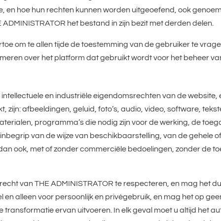
ke, en hoe hun rechten kunnen worden uitgeoefend, ook genoem
ADMINISTRATOR het bestand in zijn bezit met derden delen.
e om te allen tijde de toestemming van de gebruiker te vragen
rmeren over het platform dat gebruikt wordt voor het beheer v
ntellectuele en industriële eigendomsrechten van de website, 
t, zijn: afbeeldingen, geluid, foto’s, audio, video, software, te
materialen, programma’s die nodig zijn voor de werking, de toeg
begrip van de wijze van beschikbaarstelling, van de gehele of
l dan ook, met of zonder commerciële bedoelingen, zonder de
rsrecht van THE ADMINISTRATOR te respecteren, en mag het dus
el en alleen voor persoonlijk en privégebruik, en mag het op g
e transformatie ervan uitvoeren. In elk geval moet u altijd het