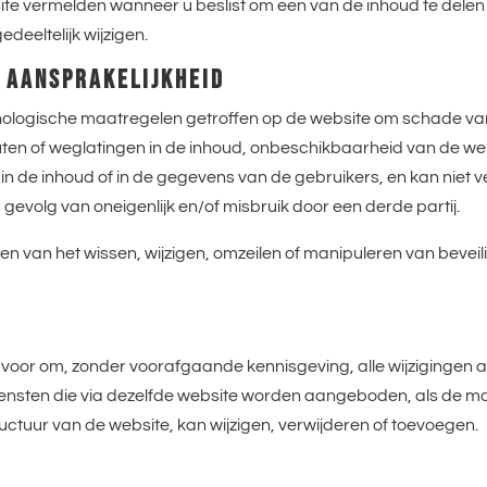
ermelden wanneer u beslist om een van de inhoud te delen o
deeltelijk wijzigen.
N AANSPRAKELIJKHEID
ologische maatregelen getroffen op de website om schade van
fouten of weglatingen in de inhoud, onbeschikbaarheid van de we
 de inhoud of in de gegevens van de gebruikers, en kan niet v
evolg van oneigenlijk en/of misbruik door een derde partij.
den van het wissen, wijzigen, omzeilen of manipuleren van bevei
or om, zonder voorafgaande kennisgeving, alle wijzigingen aan
e diensten die via dezelfde website worden aangeboden, als d
uctuur van de website, kan wijzigen, verwijderen of toevoegen.