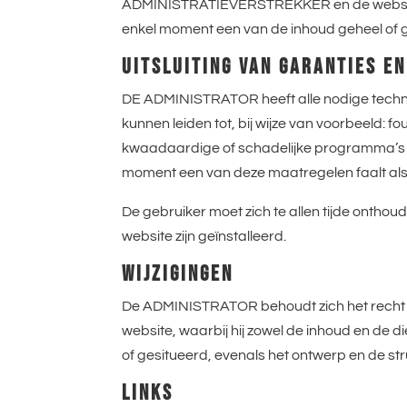
ADMINISTRATIEVERSTREKKER en de website v
enkel moment een van de inhoud geheel of ge
UITSLUITING VAN GARANTIES E
DE ADMINISTRATOR heeft alle nodige techn
kunnen leiden tot, bij wijze van voorbeeld: 
kwaadaardige of schadelijke programma’s in
moment een van deze maatregelen faalt als g
De gebruiker moet zich te allen tijde onthou
website zijn geïnstalleerd.
WIJZIGINGEN
De ADMINISTRATOR behoudt zich het recht vo
website, waarbij hij zowel de inhoud en d
of gesitueerd, evenals het ontwerp en de str
LINKS