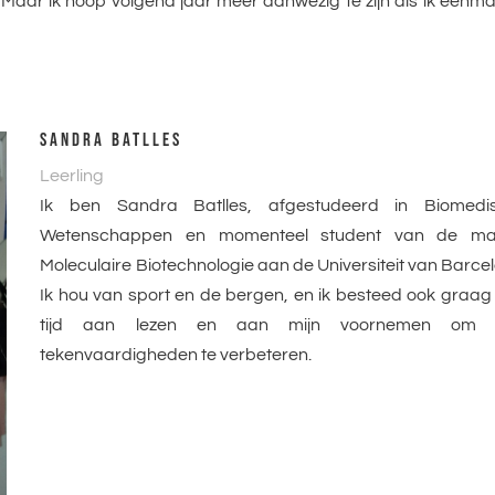
g. Maar ik hoop volgend jaar meer aanwezig te zijn als ik eenma
SANDRA BATLLES
Leerling
Ik ben Sandra Batlles, afgestudeerd in Biomedi
Wetenschappen en momenteel student van de ma
Moleculaire Biotechnologie aan de Universiteit van Barce
Ik hou van sport en de bergen, en ik besteed ook graag
tijd aan lezen en aan mijn voornemen om m
tekenvaardigheden te verbeteren.