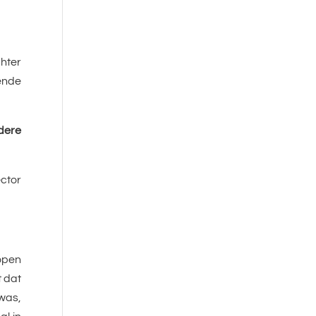
chter
ende
dere
ector
lopen
t dat
was,