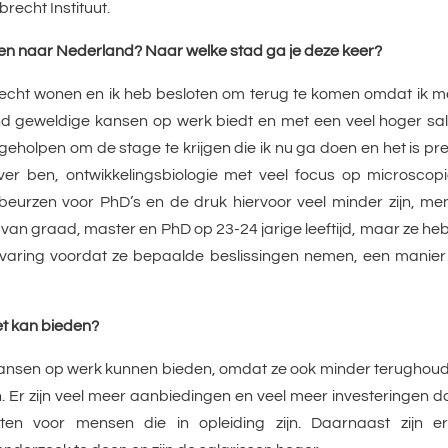
brecht Instituut.
en naar Nederland? Naar welke stad ga je deze keer?
 Utrecht wonen en ik heb besloten om terug te komen omdat ik 
and geweldige kansen op werk biedt en met een veel hoger sal
geholpen om de stage te krijgen die ik nu ga doen en het is pr
r ben, ontwikkelingsbiologie met veel focus op microscopie
beurzen voor PhD’s en de druk hiervoor veel minder zijn, me
n graad, master en PhD op 23-24 jarige leeftijd, maar ze he
varing voordat ze bepaalde beslissingen nemen, een manier
iet kan bieden?
 kansen op werk kunnen bieden, omdat ze ook minder terughou
 Er zijn veel meer aanbiedingen en veel meer investeringen d
ten voor mensen die in opleiding zijn. Daarnaast zijn e