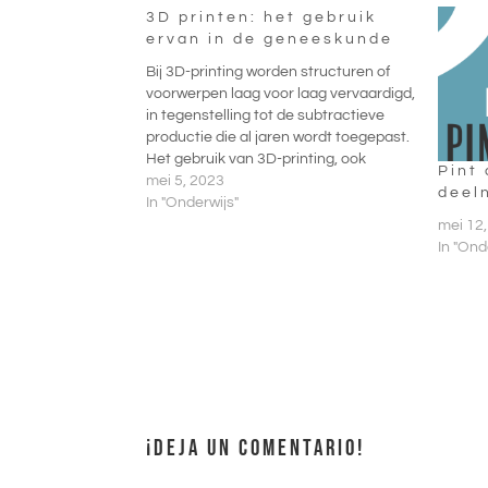
3D printen: het gebruik
ervan in de geneeskunde
Bij 3D-printing worden structuren of
voorwerpen laag voor laag vervaardigd,
in tegenstelling tot de subtractieve
productie die al jaren wordt toegepast.
Het gebruik van 3D-printing, ook
Pint
bekend…
mei 5, 2023
deel
In "Onderwijs"
mei 12
In "Ond
¡DEJA UN COMENTARIO!