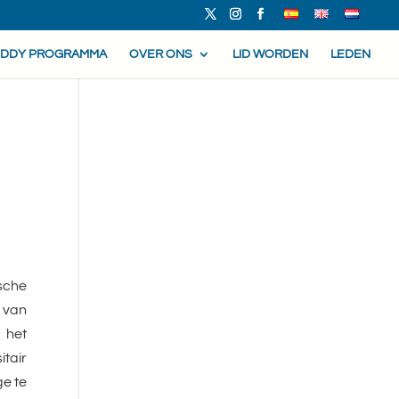
UDDY PROGRAMMA
OVER ONS
LID WORDEN
LEDEN
sche
 van
 het
tair
ge te