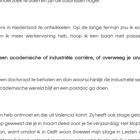
derzoek te doen en zijn de salarissen hoger.
ère in Nederland te ontwikkelen. Op de lange termijn zou ik e
en ik meer werkervaring heb, hoop ik een baan met pass
een academische of industriële carrière, of overweeg je an
en doctoraat te behalen en dan waarschijnlijk de industriële s
 de academische wereld blijf en een postdoc ga doen.
iden heb ontmoet en die uit Valencia komt. Zij heeft ook stage ge
oep geweest die je in maart deed voor je 5e verjaardag. Het klop
n, want omdat ik in Delft woon (hoewel mijn stage in Leiden 