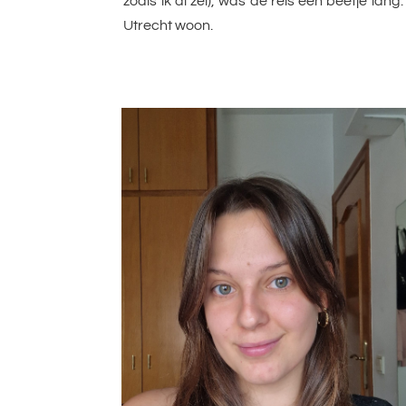
zoals ik al zei), was de reis een beetje lan
Utrecht woon.