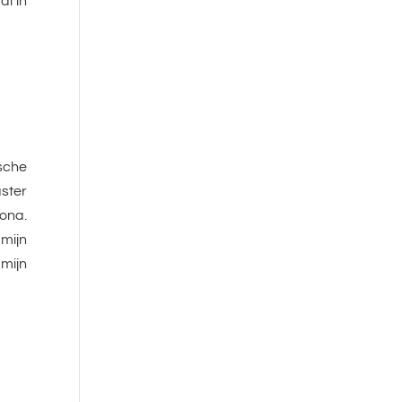
al in
sche
ster
lona.
 mijn
ijn