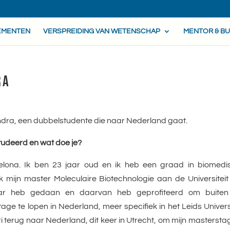
EMENTEN
VERSPREIDING VAN WETENSCHAP
MENTOR & B
RA
ndra, een dubbelstudente die naar Nederland gaat.
estudeerd en wat doe je?
elona. Ik ben 23 jaar oud en ik heb een graad in biomedi
mijn master Moleculaire Biotechnologie aan de Universiteit
ear heb gedaan en daarvan heb geprofiteerd om buiten
 te lopen in Nederland, meer specifiek in het Leids Universi
ri terug naar Nederland, dit keer in Utrecht, om mijn mastersta