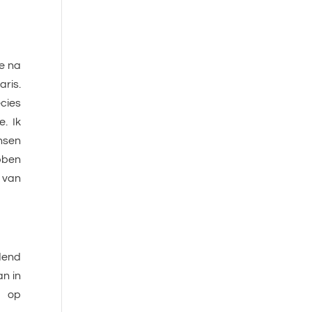
me na
aris.
ecies
. Ik
nsen
bben
 van
dend
an in
r op