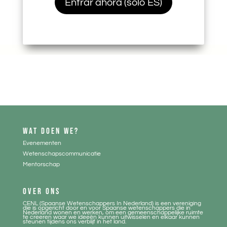
Entrar ahora (solo ES)
WAT DOEN WE?
Evenementen
Wetenschapscommunicatie
Mentorschap
OVER ONS
CENL (Spaanse Wetenschappers In Nederland) is een vereniging
die is opgericht door en voor Spaanse wetenschappers die in
Nederland wonen en werken, om een gemeenschappelijke ruimte
te creeren waar we ideeën kunnen uitwisselen en elkaar kunnen
steunen tijdens ons verblijf in het land.