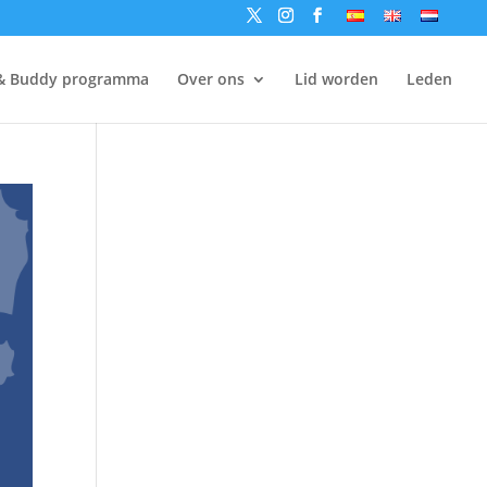
& Buddy programma
Over ons
Lid worden
Leden