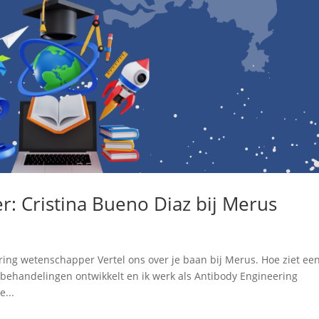
r: Cristina Bueno Diaz bij Merus
ing wetenschapper Vertel ons over je baan bij Merus. Hoe ziet ee
rbehandelingen ontwikkelt en ik werk als Antibody Engineering
e...