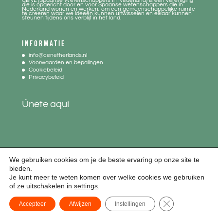
CENL (Spaanse Wetenschappers In Nederland) is een vereniging
die is opgericht door en voor Spaanse wetenschappers die in
Nederland wonen en werken, om een gemeenschappelijke ruimte
te creeren waar we ideeën kunnen uitwisselen en elkaar kunnen
steunen tijdens ons verblijf in het land.
INFORMATIE
info@cenetherlands.nl
Voorwaarden en bepalingen
Cookiebeleid
Privacybeleid
Únete aquí
We gebruiken cookies om je de beste ervaring op onze site te
bieden.
Je kunt meer te weten komen over welke cookies we gebruiken
Aviso legal
|
Política de cookies
|
Política de privacidad
of ze uitschakelen in
settings
.
Diseño web:
www.paginaswebempresas.es
y
Curso WordPress
| Todos los
Sluit AVG/GDPR 
Accepteer
Afwijzen
Instellingen
derechos reservados