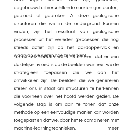
opgebouwd uit verschillende soorten gesteenten,
geplooid of gebroken. Al deze geologische
structuren die we in de ondergrond kunnen
vinden, zijn het resultaat van geologische
processen uit het verleden (processen die nog
steeds actief zijn op het aardoppervlak en
waarvan we weten hoe ze werken).
Tot nu toe hebben we al laten zien dat er een
duidelijke invloed is op de beelden wanneer we de
strategieën toepassen die we aan het
ontwikkelen zijn. De beelden die we genereren
stellen ons in staat om structuren te herkennen
die voorheen over het hoofd werden gezien. De
volgende stap is om aan te tonen dat onze
methode op een eenvoudige manier kan worden
toegepast en dat we, door het te combineren met
machine-learningtechnieken, meer