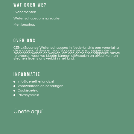
WAT DOEN WE?
Evenementen
Wetenschapscommunicatie
Mentorschap
OVER ONS
CENL (Spaanse Wetenschappers In Nederland) is een vereniging
die is opgericht door en voor Spaanse wetenschappers die in
Nederland wonen en werken, om een gemeenschappelijke ruimte
te creeren waar we ideeën kunnen uitwisselen en elkaar kunnen
steunen tijdens ons verblijf in het land.
INFORMATIE
info@cenetherlands.nl
Voorwaarden en bepalingen
Cookiebeleid
Privacybeleid
Únete aquí