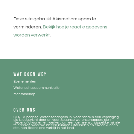
Deze site gebruikt Akismet om spam te
verminderen.
Bekijk hoe je reactie gegevens
worden verwerkt
.
WAT DOEN WE?
Evenementen
Wetenschapscommunicatie
Mentorschap
OVER ONS
CENL (Spaanse Wetenschappers In Nederland) is een vereniging
die is opgericht door en voor Spaanse wetenschappers die in
Nederland wonen en werken, om een gemeenschappelijke ruimte
te creeren waar we ideeën kunnen uitwisselen en elkaar kunnen
steunen tijdens ons verblijf in het land.