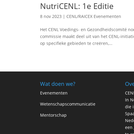
NutriCENL: 1e Editie
8 nov 2023
|
CENL/RAICEX Evenementen
Het CENL Voedings- en Gezondheidscomité nodi
commissie maakt deel uit van het CENL-initia
op specifieke gebieden te creëren,...
Wat doen we?
Ove
Evenementen
CEN
In N
Wetenschapscommunicatie
die 
Spaa
Mentorschap
Ned
een 