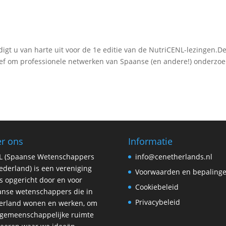
gt u van harte uit voor de 1e editie van de NutriCENL-lezingen.D
tief om professionele netwerken van Spaanse (en andere!) onderzoe
r ons
Informatie
L (Spaanse Wetenschappers
info@cenetherlands.nl
ederland) is een vereniging
Voorwaarden en bepaling
is opgericht door en voor
Cookiebeleid
nse wetenschappers die in
Privacybeleid
erland wonen en werken, om
gemeenschappelijke ruimte