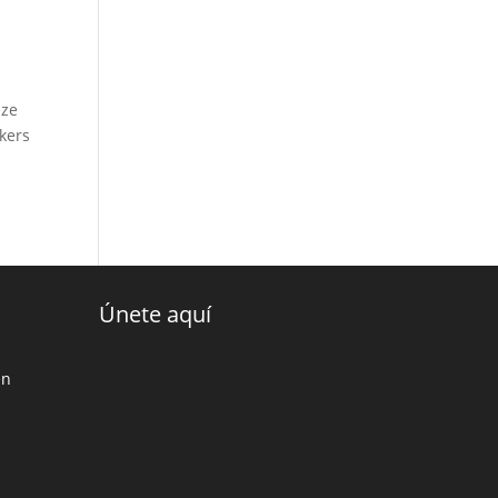
eze
kers
Únete aquí
en