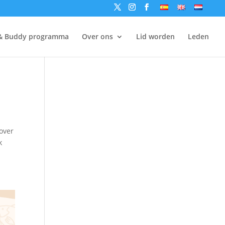
& Buddy programma
Over ons
Lid worden
Leden
over
k