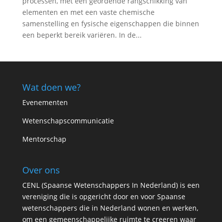
processen, met een geordende rangschikking van
elementen en met een vaste chemische
samenstelling en fysische eigenschappen die binnen
een beperkt bereik variëren. In de...
Wat doen we?
Evenementen
Wetenschapscommunicatie
Mentorschap
Over ons
CENL (Spaanse Wetenschappers In Nederland) is een
vereniging die is opgericht door en voor Spaanse
wetenschappers die in Nederland wonen en werken,
om een gemeenschappelijke ruimte te creeren waar