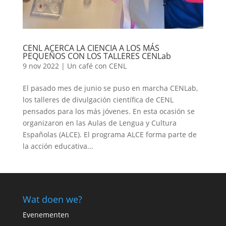
CENL ACERCA LA CIENCIA A LOS MÁS
PEQUEÑOS CON LOS TALLERES CENLab
9 nov 2022
|
Un café con CENL
El pasado mes de junio se puso en marcha CENLab,
los talleres de divulgación científica de CENL
pensados para los más jóvenes. En esta ocasión se
organizaron en las Aulas de Lengua y Cultura
Españolas (ALCE). El programa ALCE forma parte de
la acción educativa...
Wat doen we?
Evenementen