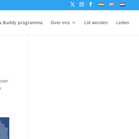
& Buddy programma
Over ons
Lid worden
Leden
over
k