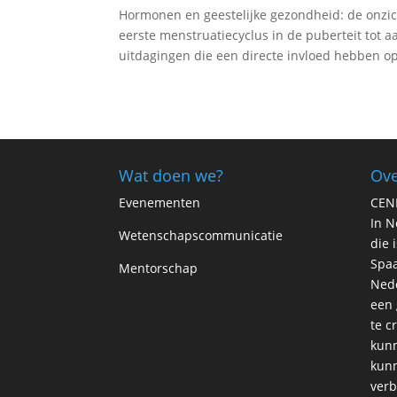
Hormonen en geestelijke gezondheid: de onzic
eerste menstruatiecyclus in de puberteit tot 
uitdagingen die een directe invloed hebben op
Wat doen we?
Ove
Evenementen
CEN
In N
Wetenschapscommunicatie
die 
Spaa
Mentorschap
Ned
een 
te c
kunn
kunn
verb