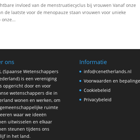
htbare invloed van de menstruatiecyclus bij vrouwen Vanaf onze
aan de laatste voor de menopauze staan vrouwen voor unieke
 onze...
r ons
Informatie
L (Spaanse Wetenschappers
info@cenetherlands.nl
ederland) is een vereniging
Voorwaarden en bepaling
is opgericht door en voor
Cookiebeleid
nse wetenschappers die in
Privacybeleid
erland wonen en werken, om
gemeenschappelijke ruimte
reeren waar we ideeën
en uitwisselen en elkaar
en steunen tijdens ons
lijf in het land.