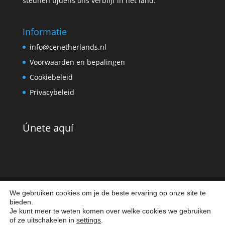
steunen tijdens ons verblijf in het land.
Informatie
info@cenetherlands.nl
Voorwaarden en bepalingen
Cookiebeleid
Privacybeleid
Únete aquí
We gebruiken cookies om je de beste ervaring op onze site te
bieden.
Aviso legal
|
Política de cookies
|
Política de
Je kunt meer te weten komen over welke cookies we gebruiken
privacidad
of ze uitschakelen in
settings
.