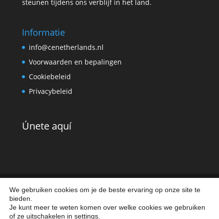
steunen tijdens ons verblijf in het land.
Informatie
info@cenetherlands.nl
Voorwaarden en bepalingen
Cookiebeleid
Privacybeleid
Únete aquí
We gebruiken cookies om je de beste ervaring op onze site te
bieden.
Aviso legal
|
Política de cookies
|
Política de
Je kunt meer te weten komen over welke cookies we gebruiken
privacidad
of ze uitschakelen in
settings
.