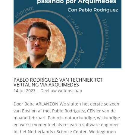
PABLO RODRÍGUEZ: VAN TECHNIEK TOT
VERTALING VIA ARQUIMEDES
14 jul 2023
|
Deel uw wetenschap
Door Beba ARLANZON We sluiten het eerste seizoen
van Epsilon af met Pablo Rodríguez, CENler van de
maand februari. Pablo is natuurkundige, wiskundige
en werkt momenteel als research software engineer
bij het Netherlands eScience Center. We beginnen