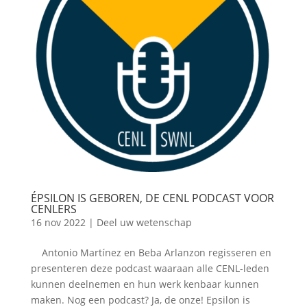
ÉPSILON IS GEBOREN, DE CENL PODCAST VOOR
CENLERS
16 nov 2022
|
Deel uw wetenschap
Antonio Martínez en Beba Arlanzon regisseren en
presenteren deze podcast waaraan alle CENL-leden
kunnen deelnemen en hun werk kenbaar kunnen
maken. Nog een podcast? Ja, de onze! Epsilon is